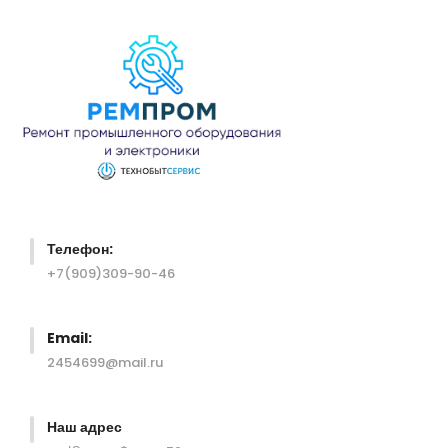
Перейти
к
содержимому
Телефон:
+7(909)309-90-46
Email:
2454699@mail.ru
Наш адрес