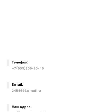
Перейти
к
содержимому
Телефон:
+7(909)309-90-46
Email:
2454699@mail.ru
Наш адрес