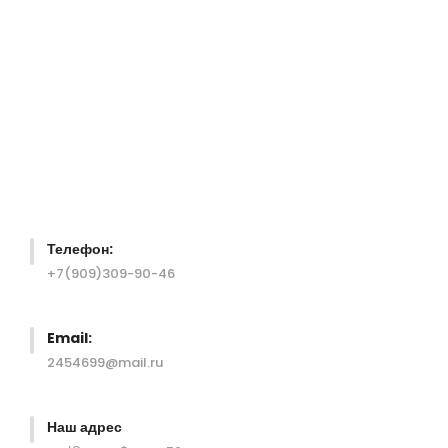
Перейти
к
содержимому
Телефон:
+7(909)309-90-46
Email:
2454699@mail.ru
Наш адрес